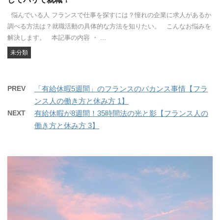
悩んでいる人 フランスで仕事を探すには？憧れの企業に求人があるか
調べる方法は？就職活動の具体的な方法を知りたい。 こんなお悩みを
解決します。 本記事の内容 ・ ...
未分類
PREV
「有給休暇5週間」のフランスのバカンス事情【フラ
ンス人の働き方と休み方 1】
NEXT
有給休暇が8週間！35時間法の光と影【フランス人の
働き方と休み方 3】